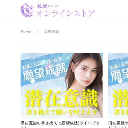
Home
潜在意識
潜在意識の書き換えで願望成就(ライトプラ
潜在意識