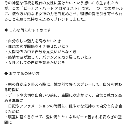
その神聖な伝統を現代の女性に届けたいという想いから生まれたの
が、この「ビーナス・ハート アロマミスト」です。一つ一つのボトル
に、使う方が内なる女神の力を目覚めさせ、理想の愛を引き寄せられ
ることを願う気持ちを込めてブレンドしました。
◆ こんな時におすすめです
・自分らしい魅力を高めたいとき
・理想の恋愛関係を引き寄せたいとき
・人間関係の中で自分を見失いがちなとき
・感情の波が激しく、バランスを取り戻したいとき
・女性としての自信を育みたいとき
◆ おすすめの使い方
・朝の身支度を整える時に、鏡の前で軽くスプレーして、自分を労わ
る時間に
・デートや大切な出会いの前に、空間に吹きかけて、自信と魅力を高
める準備に
・日記やアファメーションの時間に、穏やかな気持ちで自分と向き合
うために
・寝室に軽く香らせて、愛に満ちたエネルギーで包まれる安らぎの空
間に