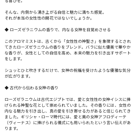
る喜びを。
そんな、内側から湧き上がる自信と魅力に満ちた感覚。
それが本当の女性性の開花ではないでしょうか。
◆ ローズゼラニウムの香りで、内なる女神を目覚めさせる
このアロマミストは、古くから「女性性の神聖さ」を象徴するとされ
てきたローズゼラニウムの香りをブレンド。バラに似た優美で華やか
な香りが、女性としての自信を高め、本来の魅力を引き出すサポート
をします。
シュッとひと吹きするだけで、女神の祝福を受けたような優雅な気分
が広がります。
◆ 古代から伝わる女神の香り
ローズゼラニウムは古代エジプトでは、愛と女性性の女神イシスに捧
げられる神聖な花として崇められていました。その香りには、女性の
内なる魅力を引き出し、真の愛を引き寄せる力があると信じられてき
ました。ギリシャ・ローマ時代には、愛と美の女神アフロディーテ
（ヴィーナス）に捧げられる儀式にも用いられたという言い伝えがあ
ります。