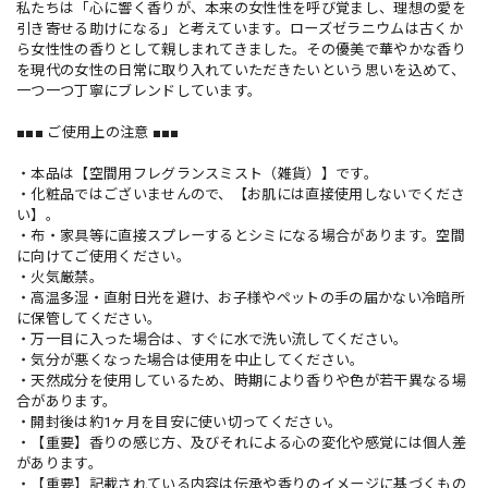
私たちは「心に響く香りが、本来の女性性を呼び覚まし、理想の愛を
引き寄せる助けになる」と考えています。ローズゼラニウムは古くか
ら女性性の香りとして親しまれてきました。その優美で華やかな香り
を現代の女性の日常に取り入れていただきたいという思いを込めて、
一つ一つ丁寧にブレンドしています。
■■■ ご使用上の注意 ■■■
・本品は【空間用フレグランスミスト（雑貨）】です。
・化粧品ではございませんので、【お肌には直接使用しないでくださ
い】。
・布・家具等に直接スプレーするとシミになる場合があります。空間
に向けてご使用ください。
・火気厳禁。
・高温多湿・直射日光を避け、お子様やペットの手の届かない冷暗所
に保管してください。
・万一目に入った場合は、すぐに水で洗い流してください。
・気分が悪くなった場合は使用を中止してください。
・天然成分を使用しているため、時期により香りや色が若干異なる場
合があります。
・開封後は約1ヶ月を目安に使い切ってください。
・【重要】香りの感じ方、及びそれによる心の変化や感覚には個人差
があります。
・【重要】記載されている内容は伝承や香りのイメージに基づくもの