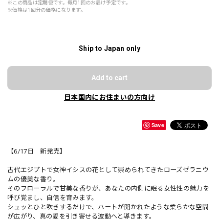
※この商品は定期便です。毎月1回のお届け予定です。
※価格は1回分の価格になります。
Ship to Japan only
Add to cart
日本国内にお住まいの方向け
Save
【6/17日 新発売】
古代エジプトで女神イシスの花として崇められてきたローズゼラニウ
ムの優美な香り。
そのフローラルで甘美な香りが、あなたの内側に眠る女性性の魅力を
呼び覚まし、自信を育みます。
シュッとひと吹きするだけで、ハートが開かれたような柔らかな空間
が広がり、真の愛を引き寄せる波動へと導きます。